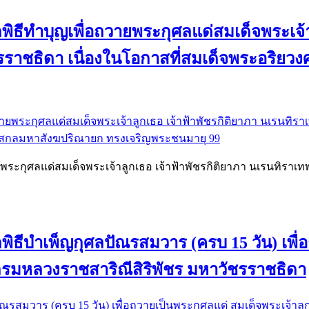
พิธีทำบุญเพื่อถวายพระกุศลแด่สมเด็จพระเจ้า
ัชรราชธิดา เนื่องในโอกาสที่สมเด็จพระอร
พระกุศลแด่สมเด็จพระเจ้าลูกเธอ เจ้าฟ้าพัชรกิติยาภา นเรนทิราเ
ิธีบำเพ็ญกุศลปัณรสมวาร (ครบ 15 วัน) เพื่
 กรมหลวงราชสาริณีสิริพัชร มหาวัชรราชธิดา