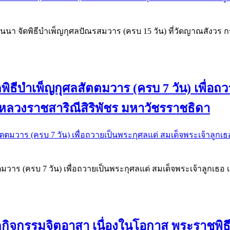
ียนนา จัดพิธีบำเพ็ญกุศลปัณรสมวาร (ครบ 15 วัน) ที่วัดญาณสังวร กร
ิธีบำเพ็ญกุศลสัตตมวาร (ครบ 7 วัน) เพื่อถว
หลวงราชสาริณีสิริพัชร มหาวัชรราชธิดา
มวาร (ครบ 7 วัน) เพื่อถวายเป็นพระกุศลแด่ สมเด็จพระเจ้าลูกเธอ 
ัดกิจกรรมจิตอาสา เนื่องในโอกาส พระราช