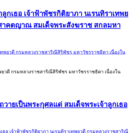
ลูกเธอ เจ้าฟ้าพัชรกิติยาภา นเรนทิราเทพย
ิยวงศาคตญาณ สมเด็จพระสังฆราช สกลมหา
ทพยวดี กรมหลวงราชสาริณีสิริพัชร มหาวัชรราชธิดา เนื่องใน
อถวายเป็นพระกุศลแด่ สมเด็จพระเจ้าลูกเธอ