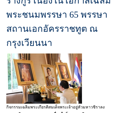
รางกูร เนื่องในโอกาสเฉลิม
พระชนมพรรษา 65 พรรษา
สถานเอกอัครราชทูต ณ
กรุงเวียนนา
กิจกรรมเฉลิมพระเกียรติสมเด็จพระเจ้าอยู่หัวมหาวชิราลง