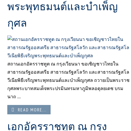
พระพุทธมนต์และบำเพ็ญ
กุศล
สถานเอกอัครราชทูต ณ กรุงเวียนนา ขอเชิญชาวไทยใน
สาธารณรัฐออสเตรีย สาธารณรัฐสโลวัก และสาธารณรัฐสโล
วีเนียพิธีเจริญพระพุทธมนต์และบำเพ็ญกุศล ถวายเป็นพระราช
กุศลพระบาทสมเด็จพระปรมินทรมหาภูมิพลอดุลยเดช บรม
นาถ ...
READ MORE...
เอกอัครราชทูต ณ กรุง