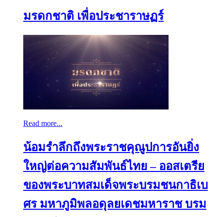
มรดกชาติ เพื่อประชาราษฏร์
Read more...
น้อมรำลึกถึงพระราชคุณูปการอันยิ่ง
ใหญ่ต่อความสัมพันธ์ไทย – ออสเตรีย
ของพระบาทสมเด็จพระบรมชนกาธิเบ
ศร มหาภูมิพลอดุลยเดชมหาราช บรม