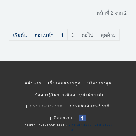
หน้าที่ 2 จาก 2
เริ่มต้น
ก่อนหน้า
1
2
ต่อไป
สุดท้าย
หน้าแรก
เกี่ยวกับสถานทูต
บริการกงสุล
ข้อควรรู้ในการเดินทาง/พำนักอาศัย
ข่าวและประกาศ
ความสัมพันธ์ทวิภาคี
ติดต่อเรา
(HEADER PHOTO) COPYRIGHT:
DIGITALPRESS / 123RF STOCK
PHOTO