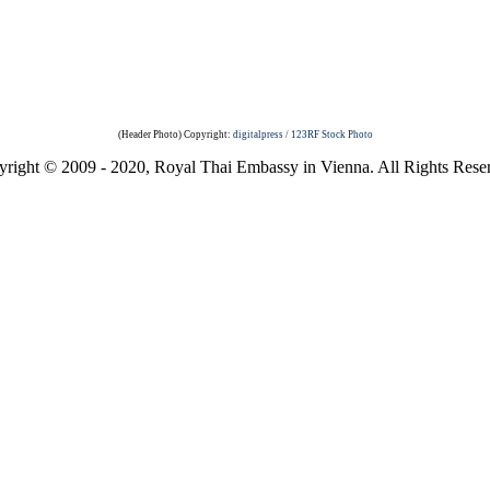
(Header Photo) Copyright:
digitalpress / 123RF Stock Photo
right © 2009 - 2020, Royal Thai Embassy in Vienna. All Rights Rese