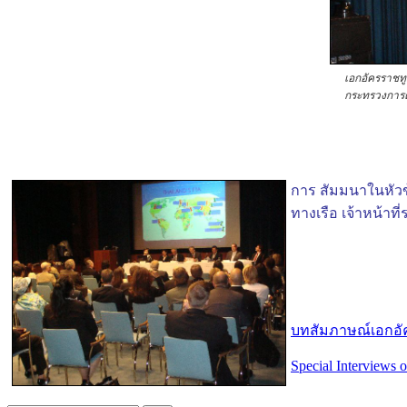
เอกอัครราชทู
กระทรวงการต่า
การ สัมมนาในหัวข
ทางเรือ เจ้าหน้า
บทสัมภาษณ์เอกอัค
Special Interviews