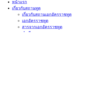
หน้าแรก
เกี่ยวกับสถานทูต
เกี่ยวกับสถานเอกอัครราชทูต
เอกอัครราชทูต
สารจากเอกอัครราชทูต
ทำเนียบทูต
ทีมประเทศไทย ณ กรุงเวียนนา
กงสุลกิตติมศักดิ์
บริการกงสุล
ข้อควรรู้ในการเดินทาง/พำนักอาศัย
ถามตอบเรื่องวีซ่า
เอกสารเดินทางคนต่างด้าว
ข้อมูลควรรู้
การมาทำงาน
การมาศึกษา
การฝึกงานที่สถานทูต
ข่าวและประกาศ
กิจกรรมสถานทูต